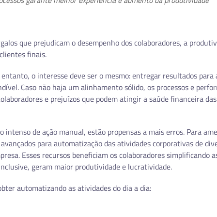
rocessos garante melhor experiência e aumento da produtividade
alos que prejudicam o desempenho dos colaboradores, a produtiv
lientes finais.
 entanto, o interesse deve ser o mesmo: entregar resultados para 
ndível. Caso não haja um alinhamento sólido, os processos e perf
colaboradores e prejuízos que podem atingir a saúde financeira das
 intenso de ação manual, estão propensas a mais erros. Para ame
s avançados para automatização das atividades corporativas de div
resa. Esses recursos beneficiam os colaboradores simplificando a
clusive, geram maior produtividade e lucratividade.
bter automatizando as atividades do dia a dia: