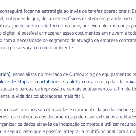
onseguirá focar na estratégia ao invés de tarefas operacionais. E
l, entendendo que, documentos físicos existem em grande parte 
tratação de serviços de terceiros como, por exemplo, motoboys pa
ão digital, é possível armazenar esses documentos em nuvem e tod
rdo com a necessidade do segmento de atuação da empresa contrata
 com a preservação do meio ambiente.
tion)
, especialista no mercado de Outsourcing de equipamentos p
ks e desktops
e
smartphones e tablets
, conta com o pilar de
Inova
izadas no parque de impressão e demais equipamentos, a fim de to
te, a vida dos colaboradores mais fácil.
processos internos são otimizados e o aumento da produtividade ga
res), os conteúdos dos documentos podem ser extraídos e editado
rganizar os dados através da indexação completa e utilizar recurso
o e seguro visto que é possível integrar a multifuncional com a n