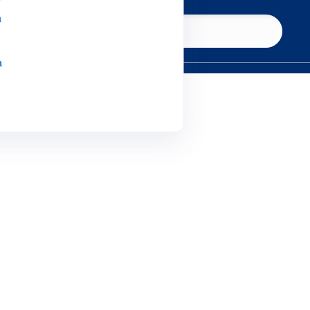
a
Conheça a Simpress
a