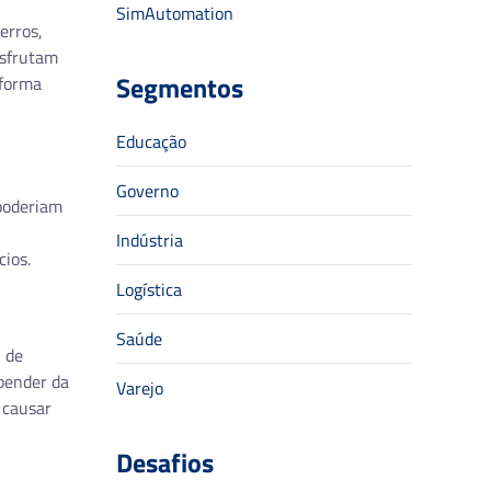
SimAutomation
erros,
esfrutam
Segmentos
 forma
Educação
Governo
poderiam
Indústria
cios.
Logística
Saúde
 de
epender da
Varejo
 causar
Desafios