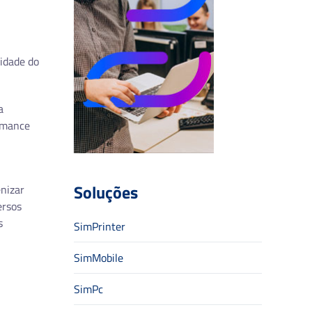
idade do
a
ormance
Soluções
nizar
ersos
s
SimPrinter
SimMobile
SimPc