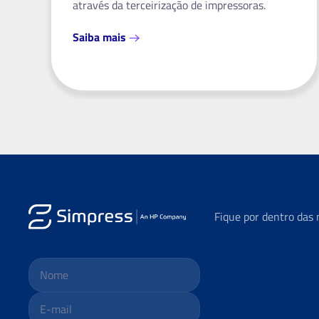
através da terceirização de impressoras.
Saiba mais
Fique por dentro das 