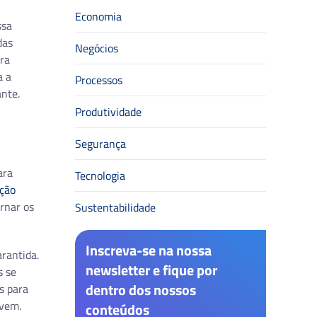
Economia
ssa
das
Negócios
ra
a a
Processos
nte.
Produtividade
Segurança
ara
Tecnologia
ção
rnar os
Sustentabilidade
Inscreva-se na nossa
rantida.
newsletter e fique por
s se
dentro dos nossos
s para
uvem.
conteúdos